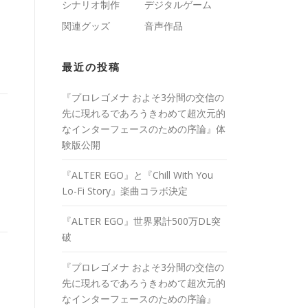
シナリオ制作
デジタルゲーム
関連グッズ
音声作品
最近の投稿
『プロレゴメナ およそ3分間の交信の
先に現れるであろうきわめて超次元的
なインターフェースのための序論』体
験版公開
『ALTER EGO』と『Chill With You
Lo-Fi Story』楽曲コラボ決定
『ALTER EGO』世界累計500万DL突
破
『プロレゴメナ およそ3分間の交信の
先に現れるであろうきわめて超次元的
なインターフェースのための序論』